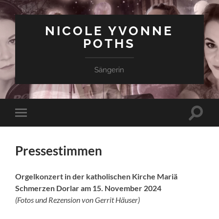
NICOLE YVONNE
POTHS
Sängerin
Suchfe
Mobile-
ein-/a
Menü
ein-/ausblenden
Pressestimmen
Orgelkonzert in der katholischen Kirche Mariä
Schmerzen Dorlar am 15. November 2024
(Fotos und Rezension von Gerrit Häuser)