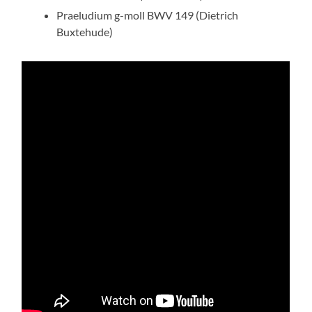
Praeludium g-moll BWV 149 (Dietrich
Buxtehude)