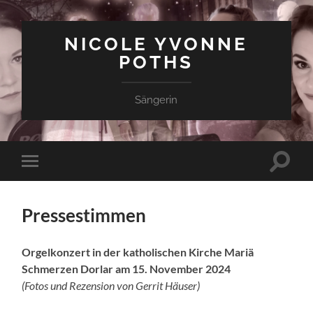
NICOLE YVONNE
POTHS
Sängerin
Suchfe
Mobile-
ein-/a
Menü
ein-/ausblenden
Pressestimmen
Orgelkonzert in der katholischen Kirche Mariä
Schmerzen Dorlar am 15. November 2024
(Fotos und Rezension von Gerrit Häuser)