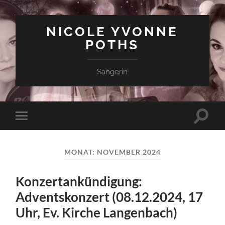
NICOLE YVONNE
POTHS
Sängerin
Suchfe
Mobile-
ein-/a
Menü
ein-/ausblenden
MONAT:
NOVEMBER 2024
Konzertankündigung:
Adventskonzert (08.12.2024, 17
Uhr, Ev. Kirche Langenbach)