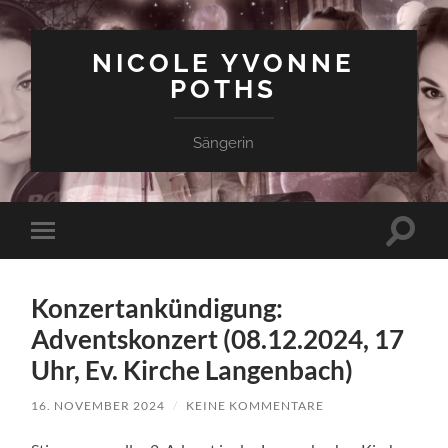
NICOLE YVONNE
POTHS
Sängerin
Suchfe
Mobile-
ein-/a
Menü
ein-/ausblenden
Konzertankündigung:
Adventskonzert (08.12.2024, 17
Uhr, Ev. Kirche Langenbach)
16. NOVEMBER 2024
/
KEINE KOMMENTARE